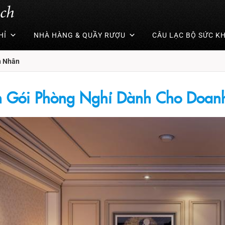
uch
HỈ
NHÀ HÀNG & QUẦY RƯỢU
CÂU LẠC BỘ SỨC K
h Nhân
n Gói Phòng Nghỉ Dành Cho Doan