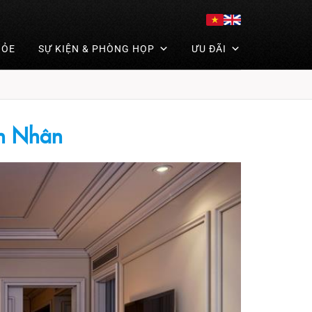
HỎE
SỰ KIỆN & PHÒNG HỌP
ƯU ĐÃI
h Nhân