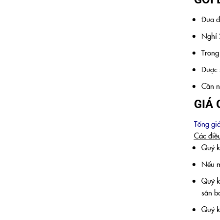
Đưa đ
Nghỉ 
Trong
Được 
Cần n
GIÁ 
Tổng gi
Các điều
Quý kh
Nếu m
Quý k
sân b
Quý kh