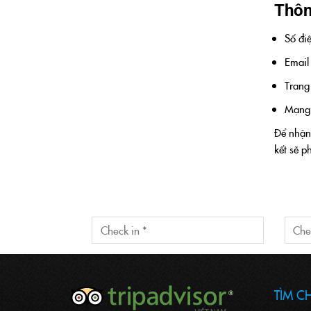
Thông
Số đi
Email 
Trang
Mạng 
Để nhận 
kết sẽ p
TÌM C