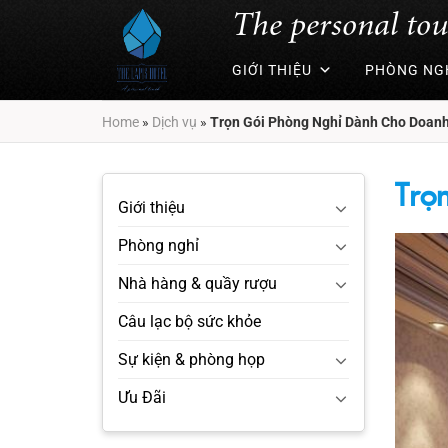
Chuyển
The personal to
đến
nội
GIỚI THIỆU
PHÒNG NG
dung
Home
»
Dịch vụ
»
Trọn Gói Phòng Nghỉ Dành Cho Doan
Trọ
Giới thiệu
Phòng nghỉ
Nhà hàng & quầy rượu
Câu lạc bộ sức khỏe
Sự kiện & phòng họp
Ưu Đãi