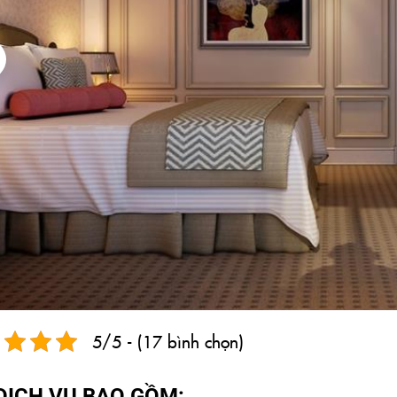
5/5 - (17 bình chọn)
DỊCH VỤ BAO GỒM: