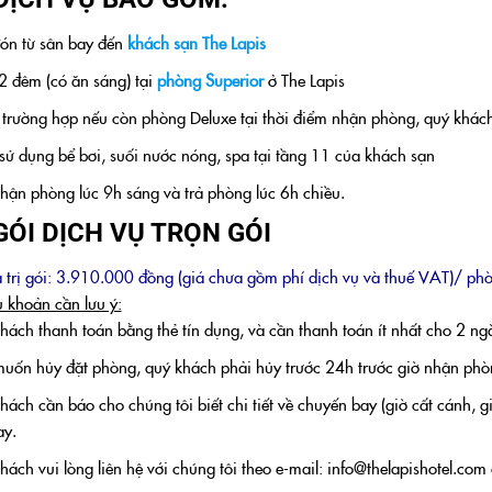
ón từ sân bay đến
khách sạn The Lapis
2 đêm (có ăn sáng) tại
phòng Superior
ở The Lapis
 trường hợp nếu còn phòng Deluxe tại thời điểm nhận phòng, quý khác
sử dụng bể bơi, suối nước nóng, spa tại tầng 11 của khách sạn
hận phòng lúc 9h sáng và trả phòng lúc 6h chiều.
GÓI DỊCH VỤ TRỌN GÓI
á trị gói: 3.910.000 đồng (giá chưa gồm phí dịch vụ và thuế VAT)/ p
 khoản cần lưu ý:
ách thanh toán bằng thẻ tín dụng, và cần thanh toán ít nhất cho 2 ngà
uốn hủy đặt phòng, quý khách phải hủy trước 24h trước giờ nhận phò
hách cần báo cho chúng tôi biết chi tiết về chuyến bay (giờ cất cánh, 
ay.
ách vui lòng liên hệ với chúng tôi theo e-mail: info@thelapishotel.com đ