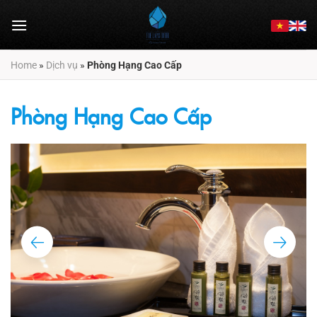
Chuyển
đến
nội
dung
Home
»
Dịch vụ
»
Phòng Hạng Cao Cấp
Phòng Hạng Cao Cấp