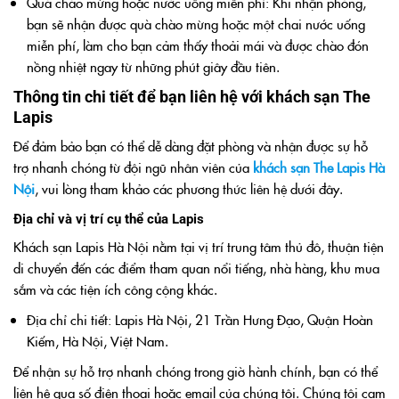
Quà chào mừng hoặc nước uống miễn phí: Khi nhận phòng,
bạn sẽ nhận được quà chào mừng hoặc một chai nước uống
miễn phí, làm cho bạn cảm thấy thoải mái và được chào đón
nồng nhiệt ngay từ những phút giây đầu tiên.
Thông tin chi tiết để bạn liên hệ với khách sạn The
Lapis
Để đảm bảo bạn có thể dễ dàng đặt phòng và nhận được sự hỗ
trợ nhanh chóng từ đội ngũ nhân viên của
khách sạn The Lapis Hà
Nội
, vui lòng tham khảo các phương thức liên hệ dưới đây.
Địa chỉ và vị trí cụ thể của Lapis
Khách sạn Lapis Hà Nội nằm tại vị trí trung tâm thủ đô, thuận tiện
di chuyển đến các điểm tham quan nổi tiếng, nhà hàng, khu mua
sắm và các tiện ích công cộng khác.
Địa chỉ chi tiết: Lapis Hà Nội, 21 Trần Hưng Đạo, Quận Hoàn
Kiếm, Hà Nội, Việt Nam.
Để nhận sự hỗ trợ nhanh chóng trong giờ hành chính, bạn có thể
liên hệ qua số điện thoại hoặc email của chúng tôi. Chúng tôi cam