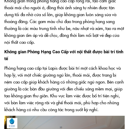
Không gian trong phòng hạng cao cấp rộng rãi, tạo cảm giác
thoải mái cho người ở, đồng thời ánh sáng tự nhiên được tận
dụng tối đa nhờ cửa sổ lớn, giúp không gian luôn sáng sủa và
thoáng đãng. Các gam màu chủ đạo trong phòng hạng sang
thường là các màu trung tính như be, nâu nhạt và xám, tạo ra một
không gian ấm áp và dễ chịu, đồng thời làm nổi bật vẻ đẹp của
nội thất cao cấp.
Không gian Phòng Hạng Cao Cấp với nội thất được bài trí tinh
tế
Phòng hạng cao cấp tại Lapis được bài trí một cách khoa học và
hợp lý, với một chiếc giường ngủ lớn, thoải mái, được trang bị
nệm cao cấp giúp khách hàng có những giấc ngủ ngon. Bên cạnh
giường là các bàn đầu giường với đèn chiếu sáng mềm mại, giúp
tạo không gian thư giãn. Khu vực làm việc được bố trí tiện nghi,
với bàn làm việc rộng rãi và ghế thoải mái, phù hợp cho những
khách hàng có nhu cầu công tác trong suốt kỳ nghỉ.