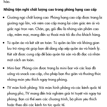
hảo.
Những tiện nghi chất lượng cao trong phòng hạng cao cấp
Giường ngủ chất lượng cao: Phòng hạng cao cấp được trang bị
giường ngủ lớn, với nệm cao cấp mang lại cảm giác êm ái và
giấc ngủ trọn vẹn. Chăn, ga, gối đều là những sản phẩm cao
cấp, mềm mại, mang đến sự thoải mái tối đa cho khách hàng.
Tủ quần áo và két sắt an toàn: Tủ quần áo lớn với không gian
lưu trữ rộng rãi giúp bạn dễ dàng sắp xếp quần áo và hành lý.
Két sắt được cung cấp để bảo quản tài sản và đồ đạc cá nhân
một cách an toàn.
Mini-bar: Phòng còn được trang bị mini-bar với các loại đồ
uống và snack cao cấp, cho phép bạn thư giãn và thưởng thức
những món yêu thích ngay trong phòng.
TV màn hình phẳng: Với màn hình phẳng và các kênh quốc tế
phong phú, TV mang đến trải nghiệm giải trí tuyệt vời ngay tại
phòng. Bạn có thể xem các chương trình, bộ phim yêu thích
hoặc theo dõi các kênh tin tức quốc tế.