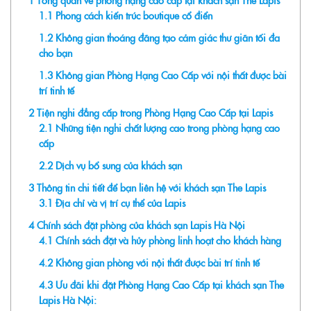
1
Tổng quan về phòng hạng cao cấp tại khách sạn The Lapis
1.1
Phong cách kiến trúc boutique cổ điển
1.2
Không gian thoáng đãng tạo cảm giác thư giãn tối đa
cho bạn
1.3
Không gian Phòng Hạng Cao Cấp với nội thất được bài
trí tinh tế
2
Tiện nghi đẳng cấp trong Phòng Hạng Cao Cấp tại Lapis
2.1
Những tiện nghi chất lượng cao trong phòng hạng cao
cấp
2.2
Dịch vụ bổ sung của khách sạn
3
Thông tin chi tiết để bạn liên hệ với khách sạn The Lapis
3.1
Địa chỉ và vị trí cụ thể của Lapis
4
Chính sách đặt phòng của khách sạn Lapis Hà Nội
4.1
Chính sách đặt và hủy phòng linh hoạt cho khách hàng
4.2
Không gian phòng với nội thất được bài trí tinh tế
4.3
Ưu đãi khi đặt Phòng Hạng Cao Cấp tại khách sạn The
Lapis Hà Nội: