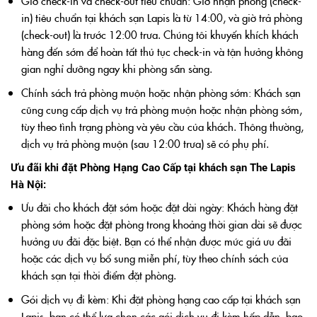
Giờ check-in và check-out tiêu chuẩn: Giờ nhận phòng (check-
in) tiêu chuẩn tại khách sạn Lapis là từ 14:00, và giờ trả phòng
(check-out) là trước 12:00 trưa. Chúng tôi khuyến khích khách
hàng đến sớm để hoàn tất thủ tục check-in và tận hưởng không
gian nghỉ dưỡng ngay khi phòng sẵn sàng.
Chính sách trả phòng muộn hoặc nhận phòng sớm: Khách sạn
cũng cung cấp dịch vụ trả phòng muộn hoặc nhận phòng sớm,
tùy theo tình trạng phòng và yêu cầu của khách. Thông thường,
dịch vụ trả phòng muộn (sau 12:00 trưa) sẽ có phụ phí.
Ưu đãi khi đặt Phòng Hạng Cao Cấp tại khách sạn The Lapis
Hà Nội:
Ưu đãi cho khách đặt sớm hoặc đặt dài ngày: Khách hàng đặt
phòng sớm hoặc đặt phòng trong khoảng thời gian dài sẽ được
hưởng ưu đãi đặc biệt. Bạn có thể nhận được mức giá ưu đãi
hoặc các dịch vụ bổ sung miễn phí, tùy theo chính sách của
khách sạn tại thời điểm đặt phòng.
Gói dịch vụ đi kèm: Khi đặt phòng hạng cao cấp tại khách sạn
Lapis, bạn có thể lựa chọn các gói dịch vụ đi kèm hấp dẫn, bao