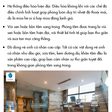
Hệ thống điều hòa hiện đại: Điều hòa không khí với các chế độ
điều chỉnh linh hoạt giúp phòng luôn duy trì nhiệt độ thoải mái,
dù là mùa hè oi ả hay mùa đông lạnh giá.
Vòi sen hoặc bồn tắm sang trọng: Phòng tắm được trang bị vòi
sen hoặc bồn tắm hiện đại, với thiết kế tinh tế giúp bạn thư giãn
và xua tan mọi căng thẳng.
Đồ dùng vệ sinh cá nhân cao cấp: Tất cả các vật dụng vệ sinh
cá nhân như dầu gội, sữa tắm, kem dưỡng da, khăn tắm đều là
sản phẩm cao cấp, giúp bạn cảm nhận sự thư giãn tuyệt đối
trong không gian phòng tắm sang trọng.