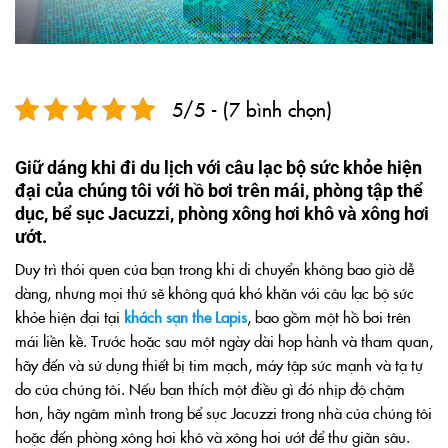
5/5 - (7 bình chọn)
Giữ dáng khi đi du lịch với câu lạc bộ sức khỏe hiện
đại của chúng tôi với hồ bơi trên mái, phòng tập thể
dục, bể sục Jacuzzi, phòng xông hơi khô và xông hơi
ướt.
Duy trì thói quen của bạn trong khi di chuyển không bao giờ dễ
dàng, nhưng mọi thứ sẽ không quá khó khăn với câu lạc bộ sức
khỏe hiện đại tại
khách sạn the Lapis
, bao gồm một hồ bơi trên
mái liền kề. Trước hoặc sau một ngày dài họp hành và tham quan,
hãy đến và sử dụng thiết bị tim mạch, máy tập sức mạnh và tạ tự
do của chúng tôi. Nếu bạn thích một điều gì đó nhịp độ chậm
hơn, hãy ngâm mình trong bể sục Jacuzzi trong nhà của chúng tôi
hoặc đến phòng xông hơi khô và xông hơi ướt để thư giãn sâu.