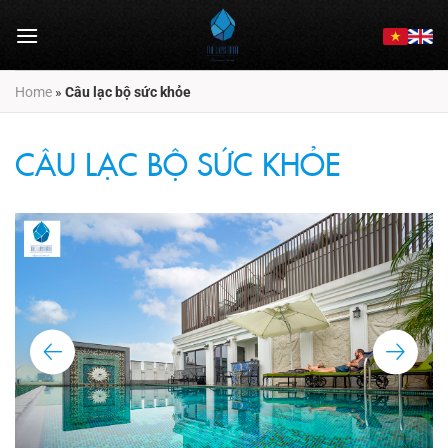
Chuyển
đến
nội
dung
Home
»
Câu lạc bộ sức khỏe
CÂU LẠC BỘ SỨC KHỎE