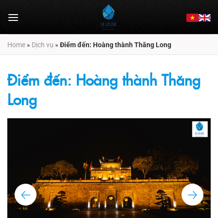
Chuyển
đến
nội
dung
Home
»
Dịch vụ
»
Điểm đến: Hoàng thành Thăng Long
Điểm đến: Hoàng thành Thăng
Long