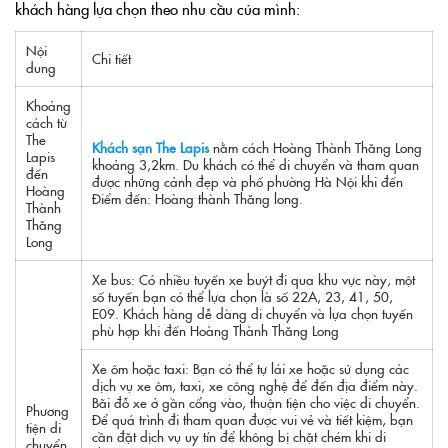
khách hàng lựa chọn theo nhu cầu của mình:
Nội
Chi tiết
dung
Khoảng
cách từ
The
Khách sạn The Lapis
nằm cách Hoàng Thành Thăng Long
Lapis
khoảng 3,2km. Du khách có thể di chuyển và tham quan
đến
được những cảnh đẹp và phố phường Hà Nội khi đến
Hoàng
Điểm đến: Hoàng thành Thăng long.
Thành
Thăng
Long
Xe bus:
Có nhiều tuyến xe buýt đi qua khu vực này, một
số tuyến bạn có thể lựa chọn là số 22A, 23, 41, 50,
E09. Khách hàng dễ dàng di chuyển và lựa chọn tuyến
phù hợp khi đến Hoàng Thành Thăng Long
Xe ôm hoặc taxi:
Bạn có thể tự lái xe hoặc sử dụng các
dịch vụ xe ôm, taxi, xe công nghệ để đến địa điểm này.
Bãi đỗ xe ở gần cổng vào, thuận tiện cho việc di chuyển.
Phương
Để quá trình đi tham quan được vui vẻ và tiết kiệm, bạn
tiện di
cần đặt dịch vụ uy tín để không bị chặt chém khi di
chuyển