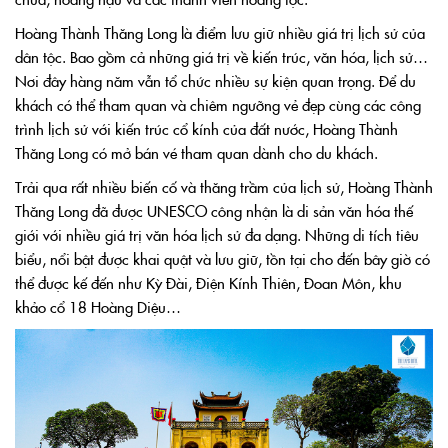
Hoàng Thành Thăng Long là điểm lưu giữ nhiều giá trị lịch sử của
dân tộc. Bao gồm cả những giá trị về kiến trúc, văn hóa, lịch sử…
Nơi đây hàng năm vẫn tổ chức nhiều sự kiện quan trọng. Để du
khách có thể tham quan và chiêm ngưỡng vẻ đẹp cùng các công
trình lịch sử với kiến trúc cổ kính của đất nước, Hoàng Thành
Thăng Long có mở bán vé tham quan dành cho du khách.
Trải qua rất nhiều biến cố và thăng trầm của lịch sử, Hoàng Thành
Thăng Long đã được UNESCO công nhận là di sản văn hóa thế
giới với nhiều giá trị văn hóa lịch sử đa dạng. Những di tích tiêu
biểu, nổi bật được khai quật và lưu giữ, tồn tại cho đến bây giờ có
thể được kế đến như Kỳ Đài, Điện Kính Thiên, Đoan Môn, khu
khảo cổ 18 Hoàng Diệu…