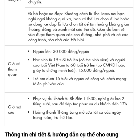
chuyển.
Đi bộ hoặc xe đạp: Khoảng cách từ The Lapis nơi bạn
nghỉ ngơi không quá xa, bạn có thể lựa chọn đi bộ hoặc
sử dụng xe đạp là lựa chọn tốt để tận hưởng không gian
thoáng đãng và xanh mát của thủ đô. Qua đó bạn sẽ
vừa được tham quan các con đường, nhà phố và cả các
công trình, tòa nhà của Hà Nội.
Người lớn: 30.000 đồng/người.
Học sinh từ 15 tuổi trở lên (có thẻ sinh viên) và người
Giá vé
cao tuổi Việt Nam từ 60 tuổi trở lên (có CMND hoặc
tham
giấy tờ chứng minh tuổi): 15.000 đồng/người.
quan
Trẻ em dưới 15 tuổi và người có công với cách mạng:
Miễn phí vào cửa.
Phục vụ du khách từ 8h đến 11h30, nghỉ giải lao 2
tiếng rưỡi, sau đó tiếp tục phục vụ du khách đến 17h.
Giờ mở
cửa
Hoàng thành Thăng Long mở cửa tất cả các ngày
trong tuần, trừ thứ Hai.
Thông tin chi tiết & hướng dẫn cụ thể cho cung