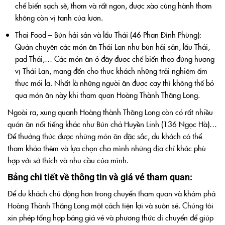
chế biến sạch sẽ, thơm và rất ngon, được xào cùng hành thơm
không còn vị tanh của lươn.
Thai Food – Bún hải sản và lẩu Thái (46 Phan Đình Phùng):
Quán chuyên các món ăn Thái Lan như bún hải sản, lẩu Thái,
pad Thái,… Các món ăn ở đây được chế biến theo đúng hương
vị Thái Lan, mang đến cho thực khách những trải nghiệm ẩm
thực mới lạ. Nhất là những người ăn được cay thì không thể bỏ
qua món ăn này khi tham quan Hoàng Thành Thăng Long.
Ngoài ra, xung quanh Hoàng thành Thăng Long còn có rất nhiều
quán ăn nổi tiếng khác như Bún chả Huyền Linh (136 Ngọc Hà)…
Để thưởng thức được những món ăn đặc sắc, du khách có thể
tham khảo thêm và lựa chọn cho mình những địa chỉ khác phù
hợp với sở thích và nhu cầu của mình.
Bảng chi tiết về thông tin và giá vé tham quan:
Để du khách chủ động hơn trong chuyến tham quan và khám phá
Hoàng Thành Thăng Long một cách tiện lợi và suôn sẻ. Chúng tôi
xin phép tổng hợp bảng giá vé và phương thức di chuyển để giúp