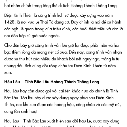
hạt nhân chính trong tổng thể di tích Hoàng Thành Thăng Long.
Điện Kính Thiên là công trình lịch sử được xây dựng vào năm
1428, là nơi vua Lê Thái Tổ đăng cơ. Đây chính là nơi để cử hành
các nghi lễ quan trọng của triều đình, các buổi thiết triều và còn là
nơi đón tiếp sứ giả nước ngoài.
Cho đến bây giờ công trình vẫn lưu giữ lại được phần nền và hai
bậc thềm rồng đá mang nét cổ xưa. Đến nay, công trình vẫn nhận
được sự thu hút của nhiều du khách bởi nét nguy nga, tráng lệ từ
những dấu tích cùng đôi rồng chầu tại Điện Kính Thiên từ năm
xưa.
Hậu Lâu – Tĩnh Bắc Lâu Hoàng Thành Thăng Long
Hậu Lâu hay còn được gọi với cái tên khác nữa đó chính là Tình
Bắc Lâu. Tòa lầu này được xây dựng ngay phía sau Điện Kính
Thiên, nơi khi xưa được các hoàng hậu, công chúa và các mỹ nữ,
cung tần sinh hoạt.
Hậu Lâu – Tĩnh Bắc Lâu xuất hiện sau đời hậu Lê, được xây dựng