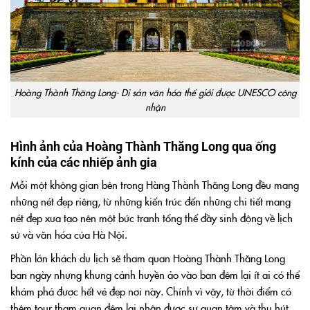
Hoàng Thành Thăng Long- Di sản văn hóa thế giới được UNESCO công
nhận
Hình ảnh của Hoàng Thành Thăng Long qua ống
kính của các nhiếp ảnh gia
Mỗi một không gian bên trong Hàng Thành Thăng Long đều mang
những nét đẹp riêng, từ những kiến trúc đến những chi tiết mang
nét đẹp xưa tạo nên một bức tranh tổng thể đầy sinh động về lịch
sử và văn hóa của Hà Nội.
Phần lớn khách du lịch sẽ tham quan Hoàng Thành Thăng Long
ban ngày nhưng khung cảnh huyền ảo vào ban đêm lại ít ai có thể
khám phá được hết vẻ đẹp nơi này. Chính vì vậy, từ thời điểm có
thêm tour tham quan đêm lại nhận được sự quan tâm và thu hút