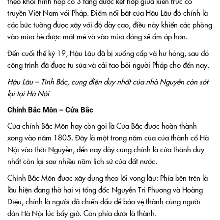
theo khối hình hộp có 3 tầng được kết hợp giữa kiến trúc cổ
truyền Việt Nam với Pháp. Điểm nổi bật của Hậu Lâu đó chính là
các bức tường được xây với độ dày cao, điều này khiến các phòng
vào mùa hè được mát mẻ và vào mùa đông sẽ ấm áp hơn.
Đến cuối thế kỷ 19, Hậu Lâu đã bị xuống cấp và hư hỏng, sau đó
công trình đã được tu sửa và cải tạo bởi người Pháp cho đến nay.
Hậu Lâu – Tĩnh Bắc, cung điện duy nhất của nhà Nguyễn còn sót
lại tại Hà Nội
Chính Bắc Môn – Cửa Bắc
Cửa chính Bắc Môn hay còn gọi là Cửa Bắc được hoàn thành
xong vào năm 1805. Đây là một trong năm của của thành cổ Hà
Nội vào thời Nguyễn, đến nay đây cũng chính là cửa thành duy
nhất còn lại sau nhiều năm lịch sử của đất nước.
Chính Bắc Môn được xây dựng theo lối vọng lâu: Phía bên trên là
lầu hiện đang thờ hai vị tổng đốc Nguyễn Tri Phương và Hoàng
Diệu, chính là người đã chiến đấu để bảo vệ thành cùng người
dân Hà Nội lúc bấy giờ. Còn phía dưới là thành.