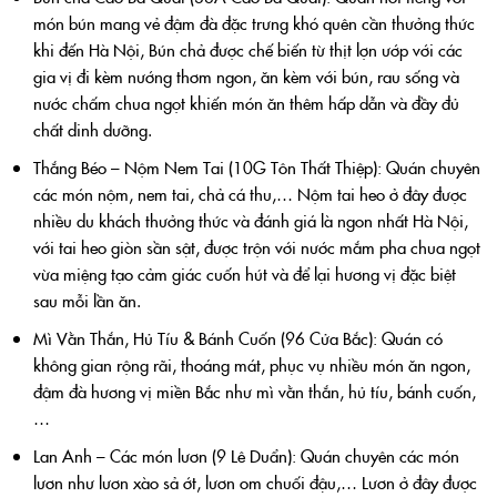
món bún mang vẻ đậm đà đặc trưng khó quên cần thưởng thức
khi đến Hà Nội, Bún chả được chế biến từ thịt lợn ướp với các
gia vị đi kèm nướng thơm ngon, ăn kèm với bún, rau sống và
nước chấm chua ngọt khiến món ăn thêm hấp dẫn và đầy đủ
chất dinh dưỡng.
Thắng Béo – Nộm Nem Tai (10G Tôn Thất Thiệp): Quán chuyên
các món nộm, nem tai, chả cá thu,… Nộm tai heo ở đây được
nhiều du khách thưởng thức và đánh giá là ngon nhất Hà Nội,
với tai heo giòn sần sật, được trộn với nước mắm pha chua ngọt
vừa miệng tạo cảm giác cuốn hút và để lại hương vị đặc biệt
sau mỗi lần ăn.
Mì Vằn Thắn, Hủ Tíu & Bánh Cuốn (96 Cửa Bắc): Quán có
không gian rộng rãi, thoáng mát, phục vụ nhiều món ăn ngon,
đậm đà hương vị miền Bắc như mì vằn thắn, hủ tíu, bánh cuốn,
…
Lan Anh – Các món lươn (9 Lê Duẩn): Quán chuyên các món
lươn như lươn xào sả ớt, lươn om chuối đậu,… Lươn ở đây được