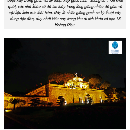
được xây bằng gạch với kỹ thuật xếp gạch hình “xương cá”. Khi khai
quật, các nhà khảo cổ đã tìm thấy trong lòng giếng nhiều đồ gốm và
vật liệu kiến trúc thời Trần. Đây là chiếc giếng gạch có kỹ thuật xây
dựng độc đáo, duy nhất kiểu này trong khu di tích khảo cổ học 18
Hoàng Diệu.