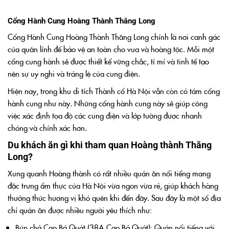
Cổng Hành Cung Hoàng Thành Thăng Long
Cổng Hành Cung Hoàng Thành Thăng Long chính là nơi canh gác
của quân lính để bảo vệ an toàn cho vua và hoàng tộc. Mỗi một
cổng cung hành sẽ được thiết kế vững chắc, tỉ mỉ và tinh tế tạo
nên sự uy nghi và tráng lệ của cung điện.
Hiện nay, trong khu di tích Thành cổ Hà Nội vẫn còn có tám cổng
hành cung như này. Những cổng hành cung này sẽ giúp công
việc xác định tọa độ các cung điện và lớp tường được nhanh
chóng và chính xác hơn.
Du khách ăn gì khi tham quan Hoàng thành Thăng
Long?
Xung quanh Hoàng thành có rất nhiều quán ăn nổi tiếng mang
đặc trưng ẩm thực của Hà Nội vừa ngon vừa rẻ, giúp khách hàng
thưởng thức hương vị khó quên khi đến đây
. Sau đây là một số địa
chỉ quán ăn được nhiều người yêu thích như:
Bún chả Cao Bá Quát (38A Cao Bá Quát): Quán nổi tiếng với