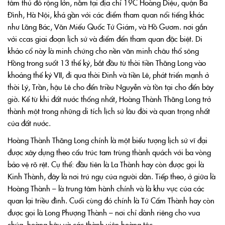
tâm thủ đô rộng lớn,
nằm tại địa chỉ 19C Hoàng Diệu, quận Ba
Đình, Hà Nội, khá gần với các điểm tham quan nổi tiếng khác
như Lăng Bác, Văn Miếu Quốc Tử Giám, và Hồ Gươm.
nơi gắn
với ccas giai đoạn lịch sử và điểm đến tham quan đặc biệt. Di
khảo cổ này là minh chứng cho nền văn minh châu thổ sông
Hồng trong suốt 13 thế kỷ, bắt đầu từ thời tiền Thăng Long vào
khoảng thế kỷ VII, đi qua thời Đinh và tiền Lê, phát triển mạnh ở
thời Lý, Trần, hậu Lê cho đến triều Nguyễn và tồn tại cho đến bây
giờ. Kể từ khi đất nước thống nhất, Hoàng Thành Thăng Long trở
thành một trong những di tích lịch sử lâu đời và quan trọng nhất
của đất nước.
Hoàng Thành Thăng Long chính là một biểu tượng lịch sử vĩ đại
được xây dựng theo cấu trúc tam trùng thành quách với ba vòng
bảo vệ rõ rệt. Cụ thể: đầu tiên là La Thành hay còn được gọi là
Kinh Thành, đây là nơi trú ngụ của người dân. Tiếp theo, ở giữa là
Hoàng Thành – là trung tâm hành chính và là khu vực của các
quan lại triều đình. Cuối cùng đó chính là Tử Cấm Thành hay còn
được gọi là Long Phượng Thành – nơi chỉ dành riêng cho vua
chúa, hoàng hậu và các thành viên hoàng tộc.