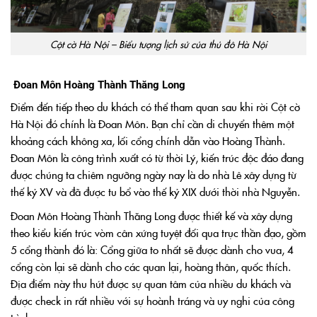
Cột cờ Hà Nội – Biểu tượng lịch sử của thủ đô Hà Nội
Đoan Môn Hoàng Thành Thăng Long
Điểm đến tiếp theo du khách có thể tham quan sau khi rời Cột cờ
Hà Nội đó chính là Đoan Môn. Bạn chỉ cần di chuyển thêm một
khoảng cách không xa, lối cổng chính dẫn vào Hoàng Thành.
Đoan Môn là công trình xuất có từ thời Lý, kiến trúc độc đáo đang
được chúng ta chiêm ngưỡng ngày nay là do nhà Lê xây dựng từ
thế kỷ XV và đã được tu bổ vào thế kỷ XIX dưới thời nhà Nguyễn.
Đoan Môn Hoàng Thành Thăng Long được thiết kế và xây dựng
theo kiểu kiến trúc vòm cân xứng tuyệt đối qua trục thần đạo, gồm
5 cổng thành đó là: Cổng giữa to nhất sẽ được dành cho vua, 4
cổng còn lại sẽ dành cho các quan lại, hoàng thân, quốc thích.
Địa điểm này thu hút được sự quan tâm của nhiều du khách và
được check in rất nhiều với sự hoành tráng và uy nghi của công